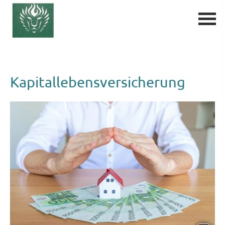
Ka­pi­tal­le­bens­ver­si­che­rung